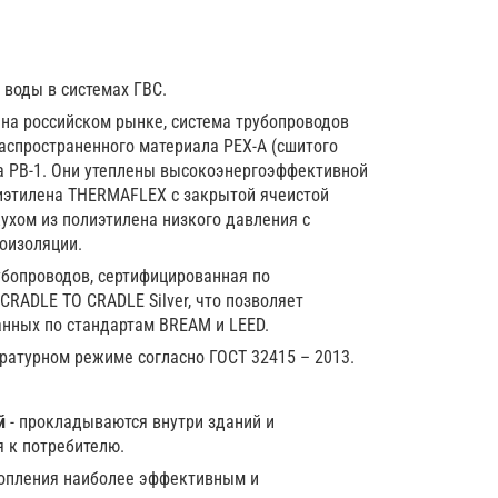
 воды в системах ГВС.
 на российском рынке, система трубопроводов
распространенного материала PEX-A (сшитого
ена PB-1. Они утеплены высокоэнергоэффективной
лиэтилена THERMAFLEX с закрытой ячеистой
хом из полиэтилена низкого давления с
оизоляции.
убопроводов, сертифицированная по
RADLE TO CRADLE Silver, что позволяет
анных по стандартам BREAM и LEED.
ратурном режиме согласно ГОСТ 32415 – 2013.
й
- прокладываются внутри зданий и
я к потребителю.
топления наиболее эффективным и